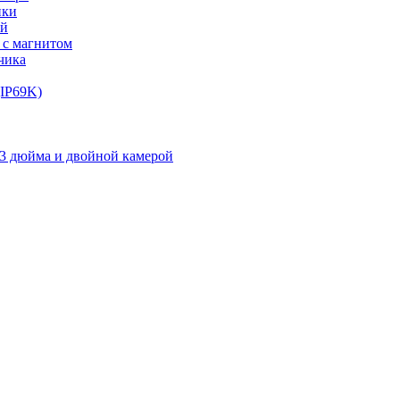
ики
ий
 с магнитом
чика
(IP69K)
,3 дюйма и двойной камерой