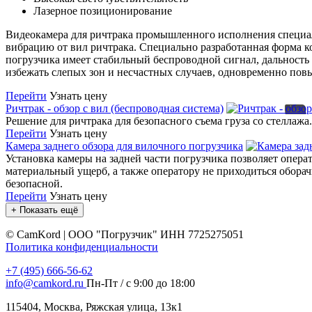
Лазерное позиционирование
Видеокамера для ричтрака промышленного исполнения специал
вибрацию от вил ричтрака. Специально разработанная форма 
погрузчика имеет стабильный беспроводной сигнал, дальность 
избежать слепых зон и несчастных случаев, одновременно пов
Перейти
Узнать цену
Ричтрак - обзор с вил (беспроводная система)
Решение для ричтрака для безопасного съема груза со стелла
Перейти
Узнать цену
Камера заднего обзора для вилочного погрузчика
Установка камеры на задней части погрузчика позволяет опера
материальный ущерб, а также оператору не приходиться оборачи
безопасной.
Перейти
Узнать цену
+ Показать ещё
©
CamKord | ООО "Погрузчик" ИНН 7725275051
Политика конфиденциальности
+7 (495) 666-56-62
info@camkord.ru
Пн-Пт / с 9:00 до 18:00
115404, Москва, Ряжская улица, 13к1