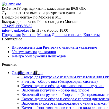
ISO и IATF сертификация, класс защиты IP68-69К
Лучшие цены за высокий ресурс эксплуатации
Выездной монтаж по Москве и МО
Быстрая доставка по РФ со склада из Москвы
+7 (495) 666-56-62
info@camkord.ru
Пн-Пт / с 9:00 до 18:00
Продукция
Решения
Монтаж
Доставка и оплата
Контакты
Популярное
Видеосистема для Ричтрака с лазерным указателем
30x зум камера для кранов
Камера обнаружения пешеходов
Решения
Складская техника
Камера для ричтрака с лазерным указателем для тя
Ричтрак - обзор с вил (беспроводная система)
Камера заднего обзора для вилочного погрузчика
Вилочный погрузчик - обзор над грузом
Вилочный погрузчик - обзор с вил (беспроводная с
Камера заднего обзора и обзора с каретки для теле
Вилочная аналоговая видеокамера с узким глазком (
Камера обзора твистлоков и заднего вида для ричст