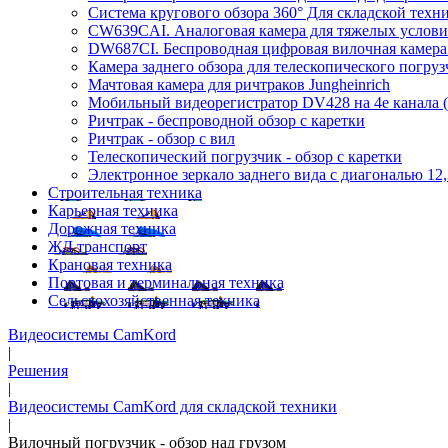
Система кругового обзора 360° Для складской техн
CW639CAI. Аналоговая камера для тяжелых услов
DW687CI. Беспроводная цифровая вилочная камера
Камера заднего обзора для телескопического погруз
Мачтовая камера для ричтраков Jungheinrich
Мобильный видеорегистратор DV428 на 4е канала 
Ричтрак - беспроводной обзор с каретки
Ричтрак - обзор с вил
Телескопический погрузчик - обзор с каретки
Электронное зеркало заднего вида с диагональю 12
Строительная техника
Карьерная техника
Дорожная техника
ЖД транспорт
Крановая техника
Портовая и терминальная техника
Сельскохозяйственная техника
Видеосистемы CamKord
|
Решения
|
Видеосистемы CamKord для складской техники
|
Вилочный погрузчик - обзор над грузом