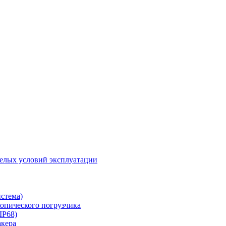
желых условий эксплуатации
истема)
скопического погрузчика
IP68)
акера