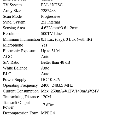
TV System
PAL / NTSC
Array Size
728*488
Scan Mode
Progressive
Sync. System
2:1 Internal
Sensing Area
4.6228mm*3.6112mm
Resolution
500TV Lines
Minimum Illumination
0.1 Lux (day), 0 Lux (with IR)
Microphone
Yes
Electronic Exposure
Up to 510:1
AGC
Auto
S/N Ratio
Better than 48 dB
White Balance
Auto
BLC
Auto
Power Supply
DC 10-32V
Operating Frequency
2400 -2483.5 MHz
Current Consumption
Max. 250mA@12V/140mA@24V
Transmitting Distance
120M
Transmit Output
17 dBm
Power
Decompression Form
MPEG4