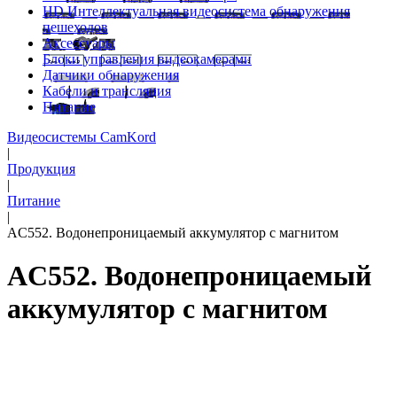
HD Интеллектуальная видеосистема обнаружения
пешеходов
Аксессуары
Блоки управления видеокамерами
Датчики обнаружения
Кабели и трансляция
Питание
Видеосистемы CamKord
|
Продукция
|
Питание
|
AC552. Водонепроницаемый аккумулятор с магнитом
AC552. Водонепроницаемый
аккумулятор с магнитом