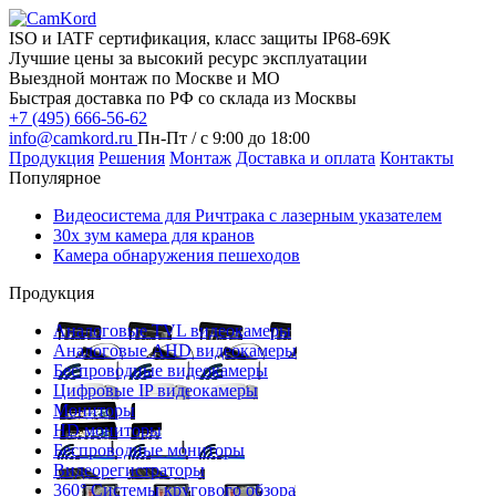
ISO и IATF сертификация, класс защиты IP68-69К
Лучшие цены за высокий ресурс эксплуатации
Выездной монтаж по Москве и МО
Быстрая доставка по РФ со склада из Москвы
+7 (495) 666-56-62
info@camkord.ru
Пн-Пт / с 9:00 до 18:00
Продукция
Решения
Монтаж
Доставка и оплата
Контакты
Популярное
Видеосистема для Ричтрака с лазерным указателем
30x зум камера для кранов
Камера обнаружения пешеходов
Продукция
Аналоговые TVL видеокамеры
Аналоговые AHD видеокамеры
Беспроводные видеокамеры
Цифровые IP видеокамеры
Мониторы
HD мониторы
Беспроводные мониторы
Видеорегистраторы
360° Системы кругового обзора