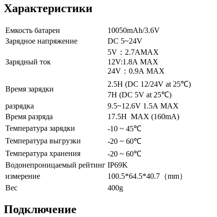
Характеристики
Емкость батареи
10050mAh/3.6V
Зарядное напряжение
DC 5~24V
5V：2.7AMAX
Зарядный ток
12V:1.8A MAX
24V：0.9A MAX
2.5H (DC 12/24V at 25℃)
Время зарядки
7H (DC 5V at 25℃)
разрядка
9.5~12.6V 1.5A MAX
Время разряда
17.5H MAX (160mA)
Температура зарядки
-10 ~ 45℃
Температура выгрузки
-20 ~ 60℃
Температура хранения
-20 ~ 60℃
Водонепроницаемый рейтинг
IP69K
измерение
100.5*64.5*40.7（mm）
Вес
400g
Подключение