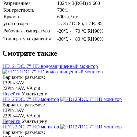
Разрешение>
1024 x 3(RGB) x 600
Контрастность
700:1
Яркость
600кд / m²
угол обзора
U: 85 / D: 85, L / R: 85
Рабочная температура
-20℃ - +70 ℃ RH90%
Температура хранения
-30℃ - +80 ℃ RH90%
Смотрите также
HD121DC. 7" HD водозащищенный монитор
Варианты разъемов:
13Pin-3AV
22Pin-4AV, VA out
Перейти
Узнать цену
HD125DC. 7" HD монитор
Варианты разъемов:
13Pin-3AV
22Pin-4AV, VA out
Перейти
Узнать цену
HD127DC. 7" HD монитор
Варианты разъемов: