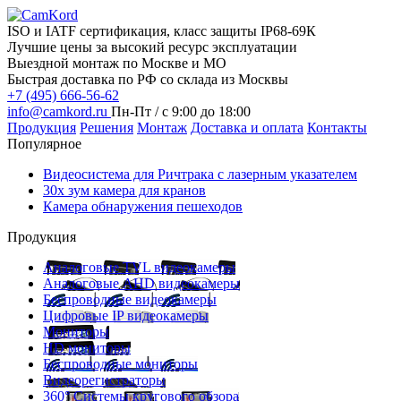
ISO и IATF сертификация, класс защиты IP68-69К
Лучшие цены за высокий ресурс эксплуатации
Выездной монтаж по Москве и МО
Быстрая доставка по РФ со склада из Москвы
+7 (495) 666-56-62
info@camkord.ru
Пн-Пт / с 9:00 до 18:00
Продукция
Решения
Монтаж
Доставка и оплата
Контакты
Популярное
Видеосистема для Ричтрака с лазерным указателем
30x зум камера для кранов
Камера обнаружения пешеходов
Продукция
Аналоговые TVL видеокамеры
Аналоговые AHD видеокамеры
Беспроводные видеокамеры
Цифровые IP видеокамеры
Мониторы
HD мониторы
Беспроводные мониторы
Видеорегистраторы
360° Системы кругового обзора