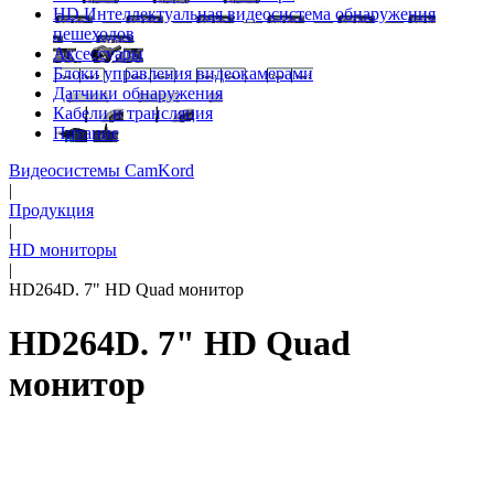
HD Интеллектуальная видеосистема обнаружения
пешеходов
Аксессуары
Блоки управления видеокамерами
Датчики обнаружения
Кабели и трансляция
Питание
Видеосистемы CamKord
|
Продукция
|
HD мониторы
|
HD264D. 7" HD Quad монитор
HD264D. 7" HD Quad
монитор