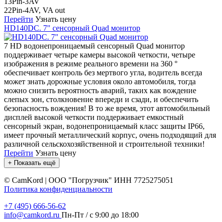
13Pin-3AV
22Pin-4AV, VA out
Перейти
Узнать цену
HD140DС. 7" сенсорный Quad монитор
7 HD водонепроницаемый сенсорный Quad монитор
поддерживает четыре камеры высокой четкости, четыре
изображения в режиме реального времени на 360 °
обеспечивает контроль без мертвого угла, водитель всегда
может знать дорожные условия около автомобиля, тогда
можно снизить вероятность аварий, таких как вождение
слепых зон, столкновение впереди и сзади, и обеспечить
безопасность вождения! В то же время, этот автомобильный
дисплей высокой четкости поддерживает емкостный
сенсорный экран, водонепроницаемый класс защиты IP66,
имеет прочный металлический корпус, очень подходящий для
различной сельскохозяйственной и строительной техники!
Перейти
Узнать цену
+ Показать ещё
©
CamKord | ООО "Погрузчик" ИНН 7725275051
Политика конфиденциальности
+7 (495) 666-56-62
info@camkord.ru
Пн-Пт / с 9:00 до 18:00