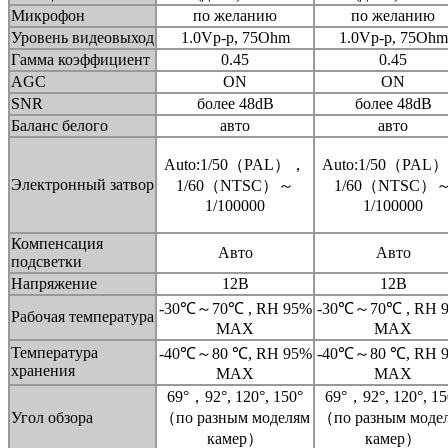
Микрофон
по желанию
по желанию
Уровень видеовыход
1.0Vp-p, 75Ohm
1.0Vp-p, 75Ohm
Гамма коэффициент
0.45
0.45
AGC
ON
ON
SNR
более 48dB
более 48dB
Баланс белого
авто
авто
Auto:1/50（PAL），
Auto:1/50（PAL
Электронный затвор
1/60（NTSC）～
1/60（NTSC）
1/100000
1/100000
Компенсация
Авто
Авто
подсветки
Напряжение
12В
12В
-30℃～70℃ , RH 95%
-30℃～70℃ , RH 
Рабочая температура
MAX
MAX
Температура
-40℃～80 ℃, RH 95%
-40℃～80 ℃, RH 
хранения
MAX
MAX
69°，92°, 120°, 150°
69°，92°, 120°, 15
Угол обзора
（по разным моделям
（по разным моде
камер）
камер）