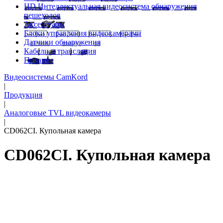
HD Интеллектуальная видеосистема обнаружения
пешеходов
Аксессуары
Блоки управления видеокамерами
Датчики обнаружения
Кабели и трансляция
Питание
Видеосистемы CamKord
|
Продукция
|
Аналоговые TVL видеокамеры
|
CD062CI. Купольная камера
CD062CI. Купольная камера