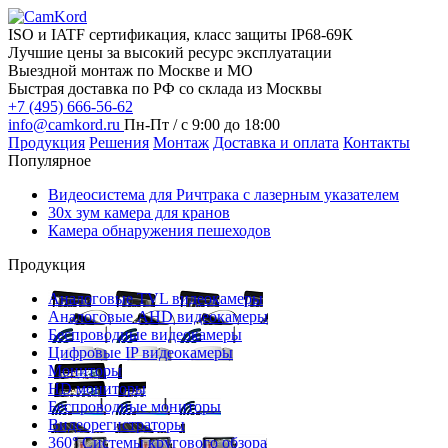
ISO и IATF сертификация, класс защиты IP68-69К
Лучшие цены за высокий ресурс эксплуатации
Выездной монтаж по Москве и МО
Быстрая доставка по РФ со склада из Москвы
+7 (495) 666-56-62
info@camkord.ru
Пн-Пт / с 9:00 до 18:00
Продукция
Решения
Монтаж
Доставка и оплата
Контакты
Популярное
Видеосистема для Ричтрака с лазерным указателем
30x зум камера для кранов
Камера обнаружения пешеходов
Продукция
Аналоговые TVL видеокамеры
Аналоговые AHD видеокамеры
Беспроводные видеокамеры
Цифровые IP видеокамеры
Мониторы
HD мониторы
Беспроводные мониторы
Видеорегистраторы
360° Системы кругового обзора