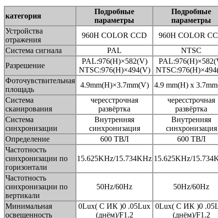
Подробные
Подробные
категория
параметры
параметры
Устройства
960H COLOR CCD
960H COLOR C
отражения
Система сигнала
PAL
NTSC
PAL:976(H)×582(V)
PAL:976(H)×582(
Разрешение
NTSC:976(H)×494(V)
NTSC:976(H)×494
Фоточувствительная
4.9mm(H)×3.7mm(V)
4.9 mm(H) x 3.7mm
площадь
Система
чересстрочная
чересстрочная
сканирования
развёртка
развёртка
Система
Внутренняя
Внутренняя
синхронизации
синхронизация
синхронизация
Определение
600 ТВЛ
600 ТВЛ
Частотность
синхронизации по
15.625KHz/15.734KHz
15.625KHz/15.734
горизонтали
Частотность
синхронизации по
50Hz/60Hz
50Hz/60Hz
вертикали
Минимальная
0Lux( С ИК )0 .05Lux
0Lux( С ИК )0 .05
освещенность
(днём)/F1.2
(днём)/F1.2