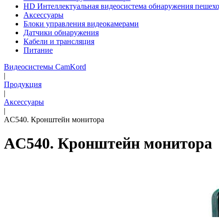
HD Интеллектуальная видеосистема обнаружения пешех
Аксессуары
Блоки управления видеокамерами
Датчики обнаружения
Кабели и трансляция
Питание
Видеосистемы CamKord
|
Продукция
|
Аксессуары
|
AC540. Кронштейн монитора
AC540. Кронштейн монитора