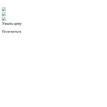
Узнать цену
Поделиться
Функции
Вес единицы продукта: 185 г.
Продукция в основном используется для жидкокристаллич
Совместим со всеми ЖК-мониторами CAMKORD с разъемо
Угол поворота по горизонтали 360 °; Угол бокового повор
Изготовлен из алюминиевого сплава
Универсальный шарнир и трещотка для удобной регулир
Монтаж
Выберите позицию в правом верхнем углу панели инстру
Установите квадратную часть кронштейна в выбранное по
Прикрепите монитор к кронштейну.