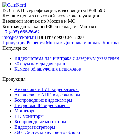
ISO и IATF сертификация, класс защиты IP68-69К
Лучшие цены за высокий ресурс эксплуатации
Выездной монтаж по Москве и МО
Быстрая доставка по РФ со склада из Москвы
+7 (495) 666-56-62
info@camkord.ru
Пн-Пт / с 9:00 до 18:00
Продукция
Решения
Монтаж
Доставка и оплата
Контакты
Популярное
Видеосистема для Ричтрака с лазерным указателем
30x зум камера для кранов
Камера обнаружения пешеходов
Продукция
Аналоговые TVL видеокамеры
Аналоговые AHD видеокамеры
Беспроводные видеокамеры
Цифровые IP видеокамеры
Мониторы
HD мониторы
Беспроводные мониторы
Видеорегистраторы
360° Системы кругового обзора